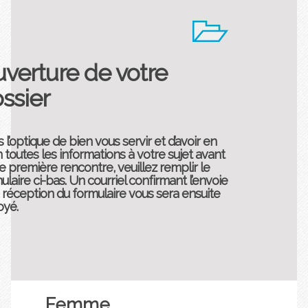
verture de votre
ssier
 l’optique de bien vous servir et d’avoir en
 toutes les informations à votre sujet avant
e première rencontre, veuillez remplir le
ulaire ci-bas. Un courriel confirmant l’envoie
a réception du formulaire vous sera ensuite
oyé.
Femme